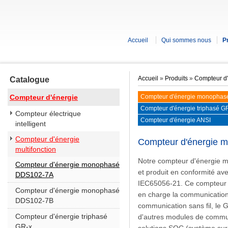
Accueil
Qui sommes nous
P
Accueil
»
Produits
»
Compteur d'
Catalogue
Compteur d'énergie
Compteur d'énergie monopha
Compteur d'énergie triphasé G
Compteur électrique
Compteur d'énergie ANSI
intelligent
Compteur d'énergie
Compteur d'énergie
multifonction
Notre compteur d'énergie
Compteur d'énergie monophasé
et produit en conformité av
DDS102-7A
IEC65056-21. Ce compteur 
Compteur d'énergie monophasé
en charge la communication 
DDS102-7B
communication sans fil, le 
Compteur d'énergie triphasé
d'autres modules de communi
GR-x