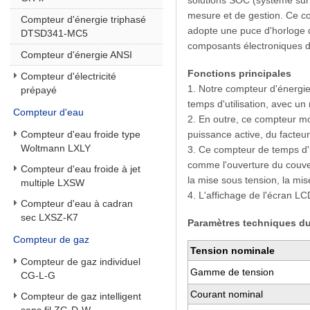
solutions SOC (système sur 
mesure et de gestion. Ce 
Compteur d'énergie triphasé
adopte une puce d'horloge d
DTSD341-MC5
composants électroniques d
Compteur d'énergie ANSI
Fonctions principales
Compteur d'électricité
1. Notre compteur d'énergie 
prépayé
temps d'utilisation, avec un
Compteur d'eau
2. En outre, ce compteur mo
Compteur d'eau froide type
puissance active, du facteu
Woltmann LXLY
3. Ce compteur de temps d'u
comme l'ouverture du couver
Compteur d'eau froide à jet
la mise sous tension, la mise
multiple LXSW
4. L'affichage de l'écran L
Compteur d'eau à cadran
sec LXSZ-K7
Paramètres techniques du
Compteur de gaz
Tension nominale
Compteur de gaz individuel
Gamme de tension
CG-L-G
Courant nominal
Compteur de gaz intelligent