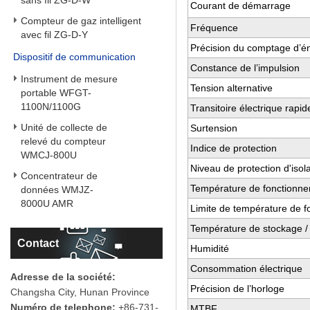
sans fil ZG-D-W
Courant de démarrage
Compteur de gaz intelligent
Fréquence
avec fil ZG-D-Y
Précision du comptage d’éne
Dispositif de communication
Constance de l’impulsion
Instrument de mesure
Tension alternative
portable WFGT-
1100N/1100G
Transitoire électrique rapi
Unité de collecte de
Surtension
relevé du compteur
Indice de protection
WMCJ-800U
Niveau de protection d'isol
Concentrateur de
Température de fonctionn
données WMJZ-
8000U AMR
Limite de température de 
Température de stockage / 
Contact
Humidité
Consommation électrique
Adresse de la société:
Précision de l’horloge
Changsha City, Hunan Province
Numéro de telephone:
+86-731-
MTBF