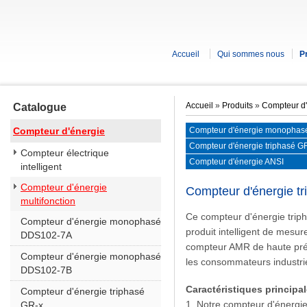
Accueil
Qui sommes nous
P
Accueil
»
Produits
»
Compteur d'
Catalogue
Compteur d'énergie
Compteur d'énergie monopha
Compteur d'énergie triphasé G
Compteur électrique
Compteur d'énergie ANSI
intelligent
Compteur d'énergie
Compteur d'énergie 
multifonction
Ce compteur d'énergie tri
Compteur d'énergie monophasé
produit intelligent de mesure
DDS102-7A
compteur AMR de haute préc
Compteur d'énergie monophasé
les consommateurs industrie
DDS102-7B
Caractéristiques principa
Compteur d'énergie triphasé
1. Notre compteur d'énergie
GR-x