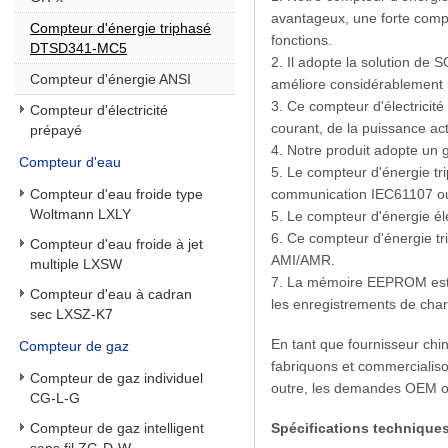
avantageux, une forte compa
Compteur d'énergie triphasé
fonctions.
DTSD341-MC5
2. Il adopte la solution de
Compteur d'énergie ANSI
améliore considérablement l
3. Ce compteur d'électricité
Compteur d'électricité
courant, de la puissance act
prépayé
4. Notre produit adopte un 
Compteur d'eau
5. Le compteur d'énergie tr
Compteur d'eau froide type
communication IEC61107 ou
Woltmann LXLY
5. Le compteur d'énergie él
6. Ce compteur d'énergie tr
Compteur d'eau froide à jet
AMI/AMR.
multiple LXSW
7. La mémoire EEPROM est de
Compteur d'eau à cadran
les enregistrements de cha
sec LXSZ-K7
En tant que fournisseur chi
Compteur de gaz
fabriquons et commercialiso
Compteur de gaz individuel
outre, les demandes OEM o
CG-L-G
Compteur de gaz intelligent
Spécifications technique