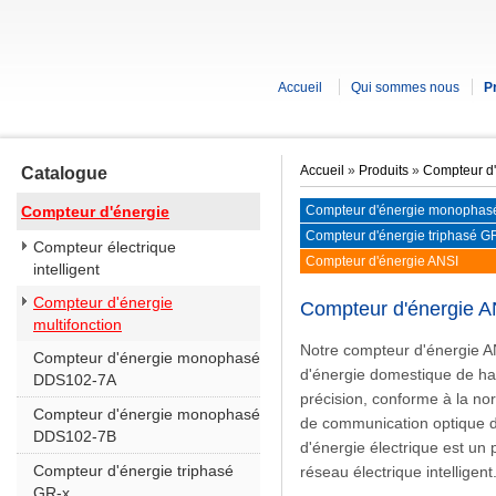
Accueil
Qui sommes nous
P
Accueil
»
Produits
»
Compteur d'
Catalogue
Compteur d'énergie
Compteur d'énergie monopha
Compteur d'énergie triphasé G
Compteur électrique
Compteur d'énergie ANSI
intelligent
Compteur d'énergie
Compteur d'énergie A
multifonction
Notre compteur d'énergie A
Compteur d'énergie monophasé
d'énergie domestique de ha
DDS102-7A
précision, conforme à la no
Compteur d'énergie monophasé
de communication optique d
DDS102-7B
d'énergie électrique est un
Compteur d'énergie triphasé
réseau électrique intelligent
GR-x