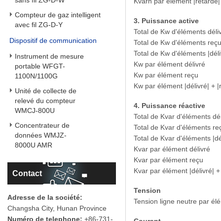
sans fil ZG-D-W
Kvarh par élément |retardé| 
Compteur de gaz intelligent
3. Puissance active
avec fil ZG-D-Y
Total de Kw d'éléments dél
Dispositif de communication
Total de Kw d'éléments reç
Total de Kw d'éléments |déli
Instrument de mesure
Kw par élément délivré
portable WFGT-
Kw par élément reçu
1100N/1100G
Kw par élément |délivré| + |
Unité de collecte de
relevé du compteur
4. Puissance réactive
WMCJ-800U
Total de Kvar d'éléments dé
Concentrateur de
Total de Kvar d'éléments r
données WMJZ-
Total de Kvar d'éléments |dé
8000U AMR
Kvar par élément délivré
Kvar par élément reçu
Kvar par élément |délivré| +
Contact
Tension
Adresse de la société:
Tension ligne neutre par él
Changsha City, Hunan Province
Numéro de telephone:
+86-731-