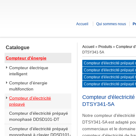
Accueil
Qui sommes nous
P
Accueil
»
Produits
»
Compteur d'
Catalogue
DTSY341-5A
Compteur d'énergie
Compteur d'électricité prépa
Compteur électrique
Compteur d'électricité prépayé
intelligent
DDSD101-KT
Compteur d'électricité prépayé 
Compteur d'énergie
DTSD341-5
Compteur d'électricité prépayé
multifonction
5B
Compteur d'électricité
Compteur d'électricité
DTSY341-5A
prépayé
Compteur d'électricité prépayé
Notre compteur d'électricité
monophasé DDSD101-DT
DTSY341-5A est adapté pour 
Compteur d'électricité prépayé
commerciaux et le domaine i
monophasé à clavier DDSD101-
compteur d'électricité de ha