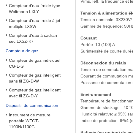
Vrms, Ieff, la fréquence et 
Compteur d'eau froide type
Woltmann LXLY
Tension & alimentation él
Tension nominale: 3X230V/
Compteur d'eau froide à jet
Gamme de fréquence: 50Hz
multiple LXSW
Compteur d'eau à cadran
Courant
sec LXSZ-K7
Portée: 10 (100) A
Compteur de gaz
Surintensité de courte duré
Compteur de gaz individuel
Déconnexion du relais
CG-L-G
Tension de commutation ma
Compteur de gaz intelligent
Courant de commutation 
sans fil ZG-D-W
Puissance de commutation 
Compteur de gaz intelligent
Environnement
avec fil ZG-D-Y
Température de fonctionne
Dispositif de communication
Gamme de stockage: -40 
Humidité relative: ≤ 95% s
Instrument de mesure
Indice de protection: IP54 (
portable WFGT-
1100N/1100G
Batterie (en option) du co