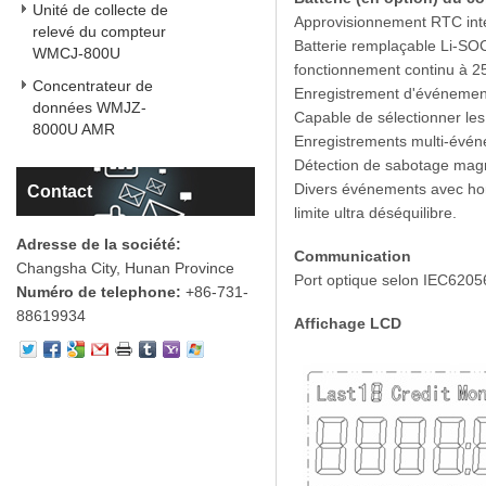
Unité de collecte de
Approvisionnement RTC inté
relevé du compteur
Batterie remplaçable Li-SO
WMCJ-800U
fonctionnement continu à 
Concentrateur de
Enregistrement d'événemen
données WMJZ-
Capable de sélectionner le
8000U AMR
Enregistrements multi-évé
Détection de sabotage magné
Divers événements avec hor
Contact
limite ultra déséquilibre.
Adresse de la société:
Communication
Changsha City, Hunan Province
Port optique selon IEC6205
Numéro de telephone:
+86-731-
88619934
Affichage LCD