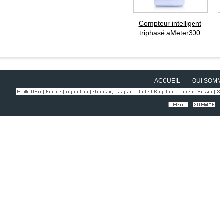
Compteur intelligent
triphasé aMeter300
ACCUEIL
QUI SOM