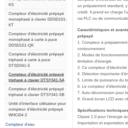
KS
un prépaiement standard, 
crédit. Il prend en charge l’u
Compteur d'électricité prépayé
via PLC ou de communicatio
monophasé à clavier DDSD101-
KT
Caractéristiques et avant
Compteur d'électricité prépayé
prépayé
monophasé à carte à puce
1. Compteur à prépaiement d
DDSD101-QK
contournement.
Compteur d'électricité prépayé
2. Modes de fonctionnement
triphasé à carte à puce
limitation d'énergie.
DTSD341-5
3. Ce compteur d'électrici
4. Détection importante d'én
Compteur d'électricité prépayé
triphasé à clavier DTSY341-5A
5. Limite de puissance du l
6. Le compteur d'électricité
Compteur d'électricité prépayé
7. Auto-déconnexion pour te
triphasé à clavier DTSY341-5B
8. Grand écran LCD avec ré
Unité d'interface utilisateur pour
compteur d'électricité prépayé
Spécifications techniques
WHCi04-2
Classe 1.0 pour l'énergie ac
Importation et exportation 
Compteur d'eau