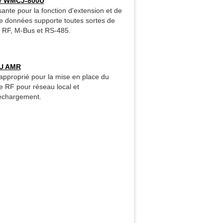
eur WMCJ-800U
ante pour la fonction d'extension et de
de données supporte toutes sortes de
l RF, M-Bus et RS-485.
0U AMR
 approprié pour la mise en place du
 RF pour réseau local et
échargement.